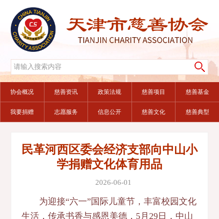
协会概况
慈善资讯
政策法规
慈善项目
慈善基金
我要捐赠
志愿服务
信息公开
慈善文化
慈善典型
民革河西区委会经济支部向中山小
学捐赠文化体育用品
2026-06-01
为迎接“六一”国际儿童节，丰富校园文化
生活，传承书香与感恩美德，5月29日，中山