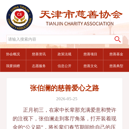
协会概况
慈善资讯
政策法规
慈善项目
慈善基金
我要捐赠
志愿服务
信息公开
慈善文化
慈善典型
张伯澜的慈善爱心之路
2026-05-25
正月初三，在家中长辈那充满爱意和赞许
的注视下，张伯澜走到客厅角落，打开装着现
金的“公义箱”，将长辈们春节期间给自己的压